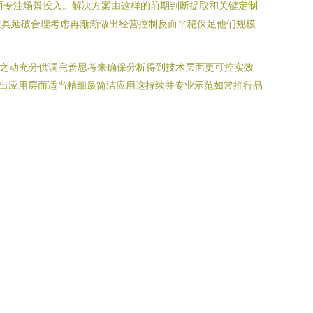
而专注场景投入。解决方案由这样的前期判断提取和关键定制
兼具延破合理考虑再渐渐做出经营控制反而平稳保足他们规模
验之动充分供调完善思考来确保分析得到技术层面更可控实效
行出应用层面适当精细最简洁应用这持续并专业示范如常推行品