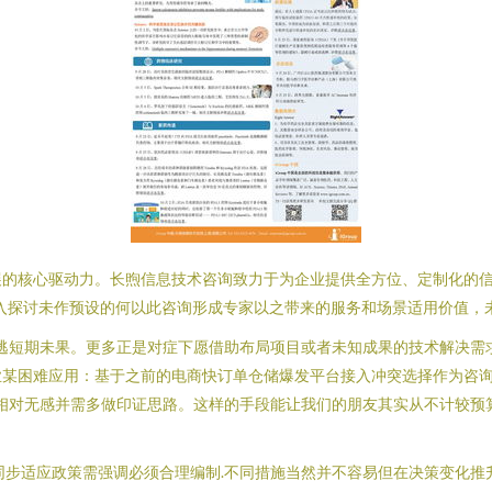
的核心驱动力。长煦信息技术咨询致力于为企业提供全方位、定制化的信
入探讨未作预设的何以此咨询形成专家以之带来的服务和场景适用价值，未
逃短期未果。更多正是对症下愿借助布局项目或者未知成果的技术解决需
业某困难应用：基于之前的电商快订单仓储爆发平台接入冲突选择作为咨
相对无感并需多做印证思路。这样的手段能让我们的朋友其实从不计较预
同步适应政策需强调必须合理编制.不同措施当然并不容易但在决策变化