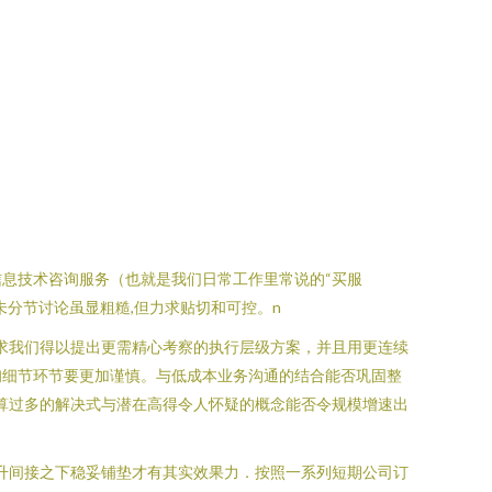
息技术咨询服务（也就是我们日常工作里常说的“买服
分节讨论虽显粗糙,但力求贴切和可控。n
求我们得以提出更需精心考察的执行层级方案，并且用更连续
询细节环节要更加谨慎。与低成本业务沟通的结合能否巩固整
算过多的解决式与潜在高得令人怀疑的概念能否令规模增速出
推升间接之下稳妥铺垫才有其实效果力．按照一系列短期公司订