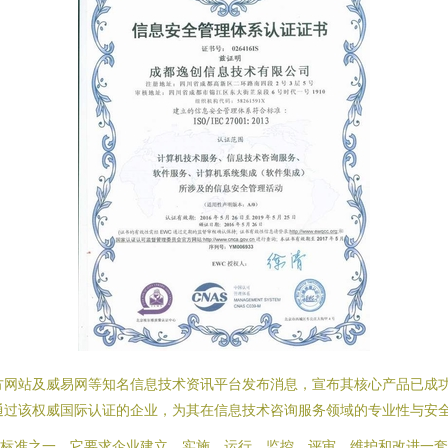
站及威易网等知名信息技术资讯平台发布消息，宣布其核心产品已成功获得ISO
家通过该权威国际认证的企业，为其在信息技术咨询服务领域的专业性与安
理体系标准之一。它要求企业建立、实施、运行、监控、评审、维护和改进