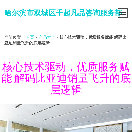
哈尔滨市双城区千起凡品咨询服务部
当前位置：
首页
>
产品大全
>
核心技术驱动，优质服务赋能 解码比
亚迪销量飞升的底层逻辑
核心技术驱动，优质服务赋
能 解码比亚迪销量飞升的底
层逻辑