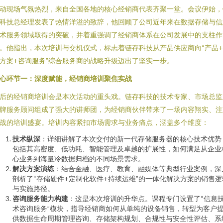
动现场气氛热烈，来自全国各地的核心经销商代表齐聚一堂。会议伊始，
科技总经理发表了热情洋溢的致辞，他回顾了公司近年来在数据存储与信
术服务领域取得的突破，并着重强调了经销商体系在公司发展中的支柱作
。他指出，本次培训与交机仪式，标志着链存科技从产品供应商向“产品
方案+咨询服务”综合服务商的战略升级迈出了坚实一步。
心环节一：深度赋能，经销商培训聚焦实战
后的经销商培训会是本次活动的重头戏。链存科技的技术专家、市场总监
牌服务顾问组成了强大的讲师团，为经销商伙伴带来了一场内容翔实、注
战的培训盛宴。培训内容紧扣市场需求与业务痛点，涵盖多个维度：
技术纵深
：详细讲解了本次交付的新一代存储服务器的核心技术优势
包括其高密度、低功耗、智能管理及卓越的扩展性，如何满足从企业
心业务到海量冷数据归档的不同场景需求。
解决方案演练
：结合金融、医疗、教育、融媒体等典型行业案例，深
剖析了“存储硬件+定制化软件+持续运维”的一体化解决方案的销售逻
与实施路径。
咨询服务能力构建
：这是本次培训的升华点。课程专门设置了“信息
术咨询服务”模块，指导经销商如何从单纯的设备销售，转型为客户
供数据生命周期管理咨询、存储架构规划、合规性与安全性评估、系