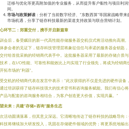
迁移与优化等更高附加值的专业服务，从而提升客户黏性与项目利润
间。
市场与政策解读
：分析了当前数字经济、“东数西算”等国家战略带来
市场机遇，分享了链存科技最新的渠道支持政策与联合营销计划。
心环节二：郑重交付，携手开启新篇章
训会后，备受瞩目的新一代高性能存储服务器交机仪式将活动推向高潮。
体参会者的见证下，链存科技管理层将象征信任与承诺的服务器金钥匙，
交付给首批采购的经销商代表手中。这批服务器采用了最新的存储介质与
技术，在I/O性能、可靠性和能效比上均实现了行业领先，将成为经销商
开拓市场的“利器”。
受交机的经销商代表在发言中表示：“此次获得的不仅是先进的硬件设备
通过培训获得了链存科技强大的技术背书和咨询服务赋能。我们有信心将
产品与配套的咨询服务相结合，为客户创造更大价值，实现共赢。”
望未来：共建“存储+咨询”服务生态
次活动圆满落幕，但其意义深远。它清晰地传达了链存科技的战略导向：
科技将继续加大研发投入，巩固在存储硬件领域的优势；将更系统地输出