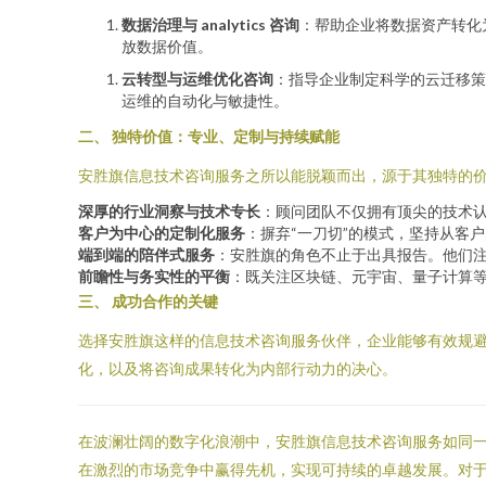
数据治理与 analytics 咨询
：帮助企业将数据资产转化
放数据价值。
云转型与运维优化咨询
：指导企业制定科学的云迁移策略
运维的自动化与敏捷性。
二、 独特价值：专业、定制与持续赋能
安胜旗信息技术咨询服务之所以能脱颖而出，源于其独特的
深厚的行业洞察与技术专长
：顾问团队不仅拥有顶尖的技术
客户为中心的定制化服务
：摒弃“一刀切”的模式，坚持从客
端到端的陪伴式服务
：安胜旗的角色不止于出具报告。他们
前瞻性与务实性的平衡
：既关注区块链、元宇宙、量子计算
三、 成功合作的关键
选择安胜旗这样的信息技术咨询服务伙伴，企业能够有效规
化，以及将咨询成果转化为内部行动力的决心。
在波澜壮阔的数字化浪潮中，安胜旗信息技术咨询服务如同
在激烈的市场竞争中赢得先机，实现可持续的卓越发展。对