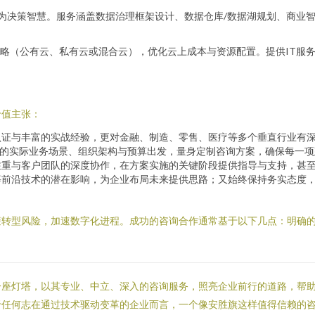
为决策智慧。服务涵盖数据治理框架设计、数据仓库/数据湖规划、商业智
（公有云、私有云或混合云），优化云上成本与资源配置。提供IT服务管理
价值主张：
认证与丰富的实战经验，更对金融、制造、零售、医疗等多个垂直行业有
户的实际业务场景、组织架构与预算出发，量身定制咨询方案，确保每一
注重与客户团队的深度协作，在方案实施的关键阶段提供指导与支持，甚
等前沿技术的潜在影响，为企业布局未来提供思路；又始终保持务实态度
避转型风险，加速数字化进程。成功的咨询合作通常基于以下几点：明确
一座灯塔，以其专业、中立、深入的咨询服务，照亮企业前行的道路，帮
于任何志在通过技术驱动变革的企业而言，一个像安胜旗这样值得信赖的